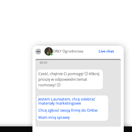
ORŁY Ogrodnictwa
Live chat
05:01
Cześć, chętnie Ci pomogę! 🙂 Kliknij
proszę w odpowiedni temat
rozmowy! 🙂
Jestem Laureatem, chcę odebrać
materiały marketingowe
Chcę zgłosić swoją firmę do Orłów
Mam inną sprawę