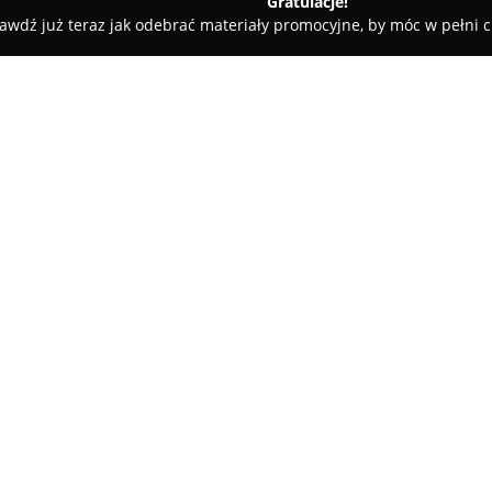
Gratulacje!
awdź już teraz jak odebrać materiały promocyjne, by móc w pełni c
an Ciesielski Gospodarstwo Szkółkarskie
ółkarskie
O firmie:
Gospodarstwo Szkółkarskie St
długoletnią tradycją w polskim 
roku 1964. Historia przedsiębi
nieprzerwanie rozwijają działa
Pokaż więcej >>
wysokiej jakości. Początkowo fi
profesjonalnych róż, stopniowo
gatunki krzewów, drzew oraz i
Obecnie gospodarstwo, mieszcz
posiada bogatą ofertę obejmuj
ozdobnych, wiśni, migdałków or