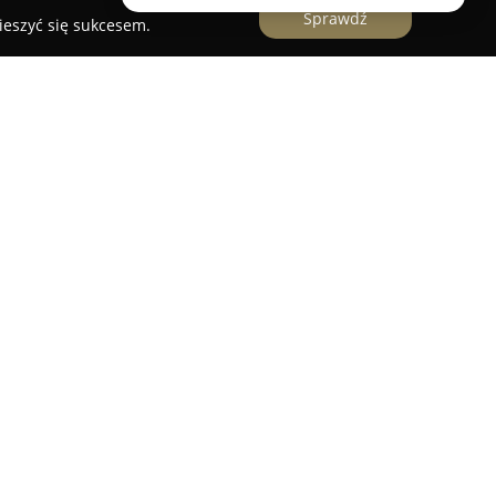
Sprawdź
ieszyć się sukcesem.
efan Ciesielski
stanowi wielopokoleniową firmę z
sektorze ogrodnictwa, której początki sięgają
orstwa obejmuje trzy pokolenia, które
lność, oferując szeroką paletę roślin ozdobnych o
rma skupiała się głównie na produkcji
 jednak poszerzała swój asortyment o liczne
nnych roślin ozdobnych.
ące się w Batkowie w pobliżu Inowrocławia,
ącą różnorodne odmiany róż, wierzb, jabłoni
az lilaków. Przedsiębiorstwo jest członkiem