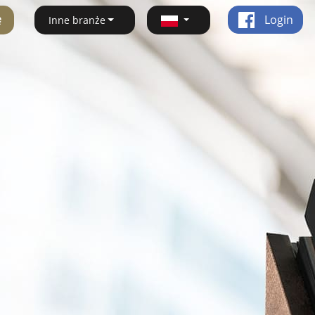
ę
Login
Inne branże