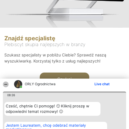
Znajdź specjalistę
Plebiscyt skupia najlepszych w branży
Szukasz specjalisty w pobliżu Ciebie? Sprawdź naszą
wyszukiwarkę. Korzystaj tylko z usług najlepszych!
Szukaj
ORŁY Ogrodnictwa
Live chat
08:26
Cześć, chętnie Ci pomogę! 🙂 Kliknij proszę w
odpowiedni temat rozmowy! 🙂
Organizator plebiscytu
Plebiscyt
Kontakt
Jestem Laureatem, chcę odebrać materiały
Bright Side Solutions sp. z o.
Laureaci
Kontakt