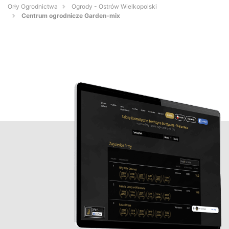
Orły Ogrodnictwa
Ogrody - Ostrów Wielkopolski
Centrum ogrodnicze Garden-mix