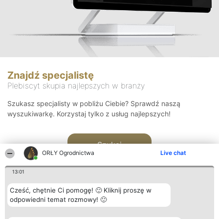
Znajdź specjalistę
Plebiscyt skupia najlepszych w branży
Szukasz specjalisty w pobliżu Ciebie? Sprawdź naszą
wyszukiwarkę. Korzystaj tylko z usług najlepszych!
Szukaj
ORŁY Ogrodnictwa
Live chat
13:01
Cześć, chętnie Ci pomogę! 🙂 Kliknij proszę w
odpowiedni temat rozmowy! 🙂
Organizator plebiscytu
Plebiscyt
Kontakt