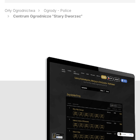
Orły Ogrodnictwa
Ogrody - Police
Centrum Ogrodnicze "Stary Dworzec"