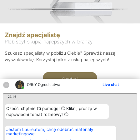
Znajdź specjalistę
Plebiscyt skupia najlepszych w branży
Szukasz specjalisty w pobliżu Ciebie? Sprawdź naszą
wyszukiwarkę. Korzystaj tylko z usług najlepszych!
Szukaj
ORŁY Ogrodnictwa
Live chat
23:46
Cześć, chętnie Ci pomogę! 🙂 Kliknij proszę w
odpowiedni temat rozmowy! 🙂
Organizator plebiscytu
Plebiscyt
Kontakt
Jestem Laureatem, chcę odebrać materiały
Bright Side Solutions sp. z o.
Laureaci
Kontakt
marketingowe
o. sp. k.
Lista
ul. Ruska 22
wszystkich