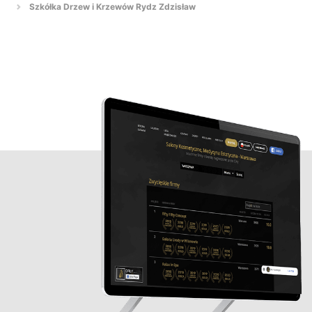
Szkółka Drzew i Krzewów Rydz Zdzisław