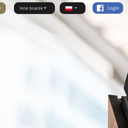
ę
Login
Inne branże