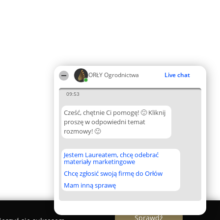
ORŁY Ogrodnictwa
Live chat
09:53
Cześć, chętnie Ci pomogę! 🙂 Kliknij
proszę w odpowiedni temat
rozmowy! 🙂
Jestem Laureatem, chcę odebrać
materiały marketingowe
Chcę zgłosić swoją firmę do Orłów
Mam inną sprawę
Sprawdź