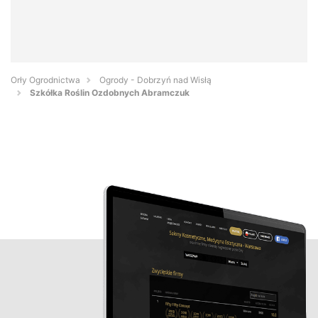
Orły Ogrodnictwa
Ogrody - Dobrzyń nad Wisłą
Szkółka Roślin Ozdobnych Abramczuk