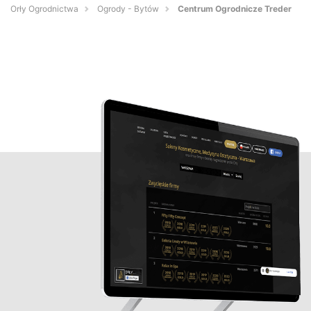
Orły Ogrodnictwa
Ogrody - Bytów
Centrum Ogrodnicze Treder