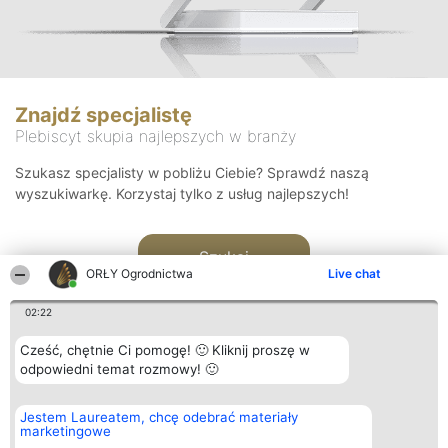
Znajdź specjalistę
Plebiscyt skupia najlepszych w branży
Szukasz specjalisty w pobliżu Ciebie? Sprawdź naszą
wyszukiwarkę. Korzystaj tylko z usług najlepszych!
Szukaj
ORŁY Ogrodnictwa
Live chat
02:22
Cześć, chętnie Ci pomogę! 🙂 Kliknij proszę w
odpowiedni temat rozmowy! 🙂
Organizator plebiscytu
Plebiscyt
Kontakt
Jestem Laureatem, chcę odebrać materiały
Bright Side Solutions sp. z o.
Laureaci
Kontakt
marketingowe
o. sp. k.
Lista