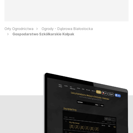
Orły Ogrodnictwa
Ogrody - Dąbrowa Białostocka
Gospodarstwo Szkółkarskie Kołpak