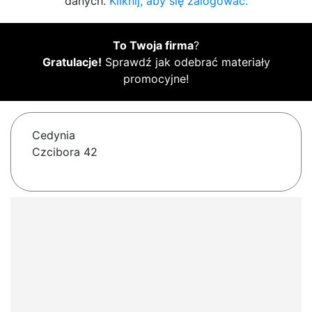
danych.
Kliknij, aby się zalogować.
To Twoja firma
?
Gratulacje!
Sprawdź jak odebrać materiały
promocyjne!
Cedynia
Czcibora 42