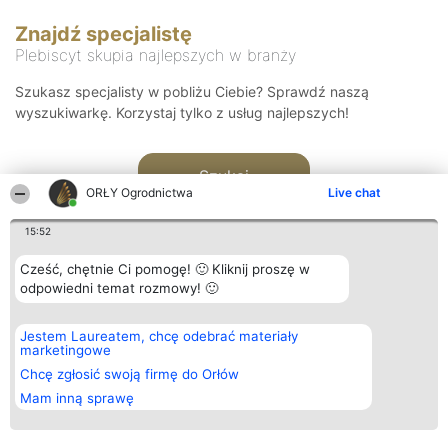
Znajdź specjalistę
Plebiscyt skupia najlepszych w branży
Szukasz specjalisty w pobliżu Ciebie? Sprawdź naszą
wyszukiwarkę. Korzystaj tylko z usług najlepszych!
Szukaj
ORŁY Ogrodnictwa
Live chat
15:52
Cześć, chętnie Ci pomogę! 🙂 Kliknij proszę w
odpowiedni temat rozmowy! 🙂
Organizator plebiscytu
Plebiscyt
Kontakt
Jestem Laureatem, chcę odebrać materiały
Bright Side Solutions sp. z o.
Laureaci
Kontakt
marketingowe
o. sp. k.
Lista
ul. Ruska 22
wszystkich
Chcę zgłosić swoją firmę do Orłów
Wrocław 50-079
Laureatów
Mam inną sprawę
KRS 0000749100 | Regon
Zasady
381313360 | NIP 8943132676
Regulamin
+48 508 492 400
Polityka
Prywatności