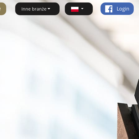
ę
Login
Inne branże