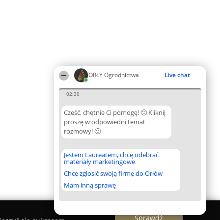
ORŁY Ogrodnictwa
Live chat
02:30
Cześć, chętnie Ci pomogę! 🙂 Kliknij
proszę w odpowiedni temat
rozmowy! 🙂
Jestem Laureatem, chcę odebrać
materiały marketingowe
Chcę zgłosić swoją firmę do Orłów
Mam inną sprawę
Sprawdź