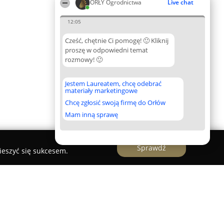
ORŁY Ogrodnictwa
Live chat
12:05
Cześć, chętnie Ci pomogę! 🙂 Kliknij
proszę w odpowiedni temat
rozmowy! 🙂
Jestem Laureatem, chcę odebrać
materiały marketingowe
Chcę zgłosić swoją firmę do Orłów
Mam inną sprawę
Sprawdź
ieszyć się sukcesem.