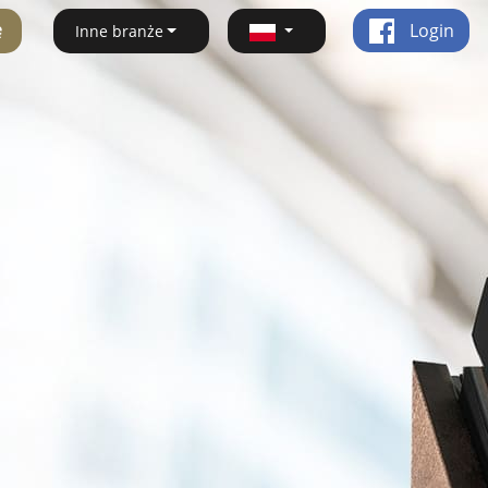
ę
Login
Inne branże