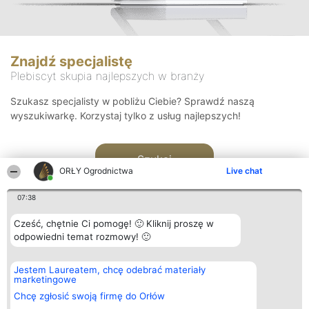
Znajdź specjalistę
Plebiscyt skupia najlepszych w branży
Szukasz specjalisty w pobliżu Ciebie? Sprawdź naszą
wyszukiwarkę. Korzystaj tylko z usług najlepszych!
Szukaj
ORŁY Ogrodnictwa
Live chat
07:38
Cześć, chętnie Ci pomogę! 🙂 Kliknij proszę w
odpowiedni temat rozmowy! 🙂
Organizator plebiscytu
Plebiscyt
Kontakt
Jestem Laureatem, chcę odebrać materiały
Bright Side Solutions sp. z o.
Laureaci
Kontakt
marketingowe
o. sp. k.
Lista
ul. Ruska 22
wszystkich
Chcę zgłosić swoją firmę do Orłów
Wrocław 50-079
Laureatów