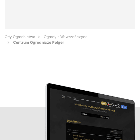
Orły Ogrodnictwa
Ogrody - Wawrzeńczyce
Centrum Ogrodnicze Polger