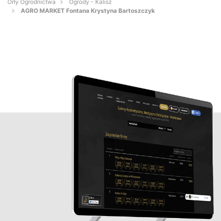
Orły Ogrodnictwa
Ogrody - Kalisz
AGRO MARKET Fontana Krystyna Bartoszczyk