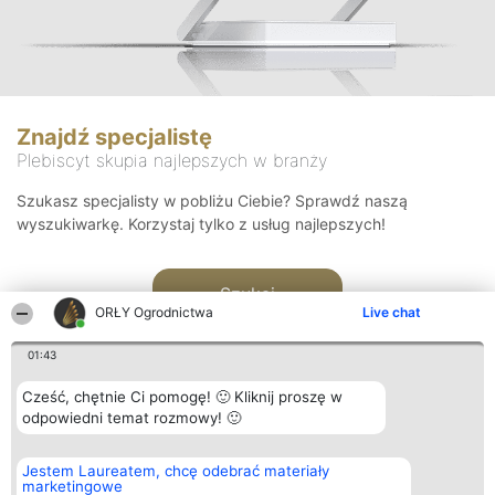
Znajdź specjalistę
Plebiscyt skupia najlepszych w branży
Szukasz specjalisty w pobliżu Ciebie? Sprawdź naszą
wyszukiwarkę. Korzystaj tylko z usług najlepszych!
Szukaj
ORŁY Ogrodnictwa
Live chat
01:43
Cześć, chętnie Ci pomogę! 🙂 Kliknij proszę w
odpowiedni temat rozmowy! 🙂
Organizator plebiscytu
Plebiscyt
Kontakt
Jestem Laureatem, chcę odebrać materiały
Bright Side Solutions sp. z o.
Laureaci
Kontakt
marketingowe
o. sp. k.
Lista