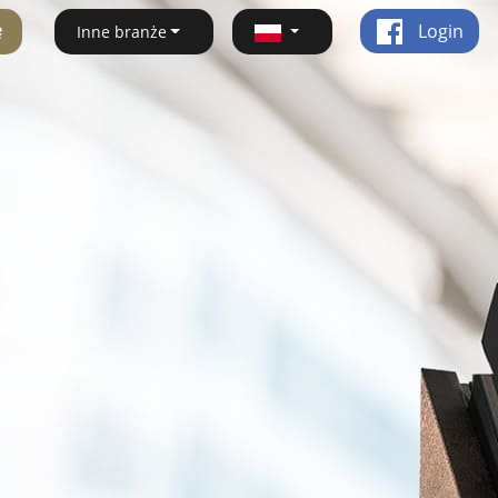
ę
Login
Inne branże