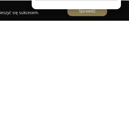
Sprawdź
ieszyć się sukcesem.
razu
Zielono Mi
skupia wykwalifikowany zespół
wszechstronnym projektowaniem oraz
leni. W ofercie firmy znajduje się zarówno
taw, ich fachowe zakładanie, jak również
przestrzeni zielonych oraz systematyczna
 się na rozwiązaniach, które łączą funkcjonalność
entami aranżacji otoczenia.
 klientów indywidualnych i instytucjonalnych,
cyficznych wymagań oraz gustów odbiorców.