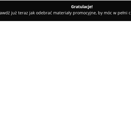
Gratulacje!
awdź już teraz jak odebrać materiały promocyjne, by móc w pełni c
 MI
O firmie:
Pracownia Architektury Krajob
specjalistów zajmujących się 
zagospodarowaniem terenów zie
projektowanie ogrodów od pods
Pokaż więcej >>
modernizacja już istniejących 
pielęgnacja. Firma koncentruje
i estetykę z nowoczesnymi elem
Zielono Mi świadczy usługi dla
dopasowując realizacje do spe