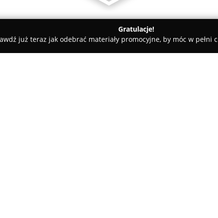
Gratulacje!
awdź już teraz jak odebrać materiały promocyjne, by móc w pełni c
Grow
O firmie:
Top-Grow
jest uznanym dosta
dla nowoczesnego ogrodnictwa 
produktów przydatnych przy pr
zarówno sprzęt, jak i specjali
Pokaż więcej >>
warunkach wewnętrznych oraz
W asortymencie przedsiębiorst
oraz ukorzeniacze pochodzące