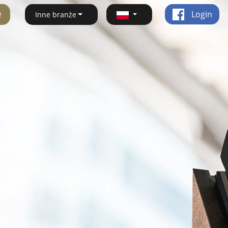
ę
Login
Inne branże