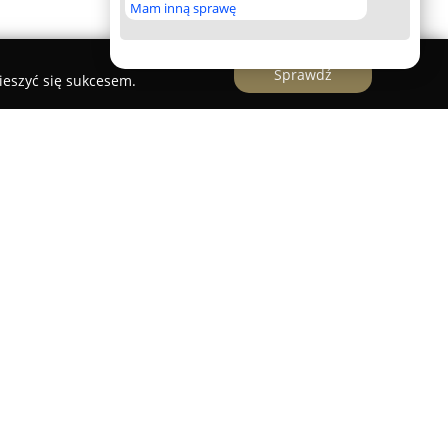
Mam inną sprawę
Sprawdź
ieszyć się sukcesem.
wcą kompleksowych rozwiązań przeznaczonych
w Polsce. Firma oferuje szeroki wybór
ofesjonalnej uprawie roślin, obejmujących
styczne zestawy wykorzystywane w hodowli roślin w
 zewnętrznych.
wa znajdują się nawozy, stymulatory wzrostu
 od renomowanych producentów, jak również