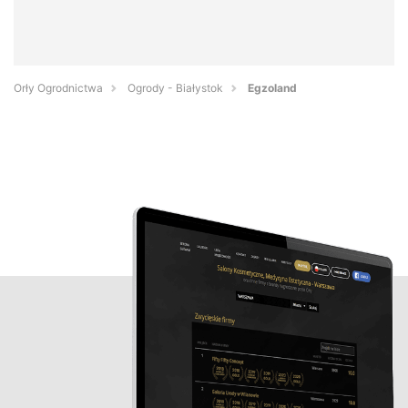
Orły Ogrodnictwa
Ogrody - Białystok
Egzoland