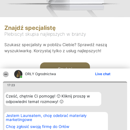
Znajdź specjalistę
Plebiscyt skupia najlepszych w branży
Szukasz specjalisty w pobliżu Ciebie? Sprawdź naszą
wyszukiwarkę. Korzystaj tylko z usług najlepszych!
Szukaj
ORŁY Ogrodnictwa
Live chat
17:23
Cześć, chętnie Ci pomogę! 🙂 Kliknij proszę w
odpowiedni temat rozmowy! 🙂
Organizator plebiscytu
Plebiscyt
Kontakt
Jestem Laureatem, chcę odebrać materiały
Bright Side Solutions sp. z o.
Laureaci
Kontakt
marketingowe
o. sp. k.
Lista
ul. Ruska 22
wszystkich
Chcę zgłosić swoją firmę do Orłów
Wrocław 50-079
Laureatów