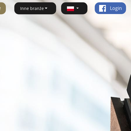
ę
Login
Inne branże