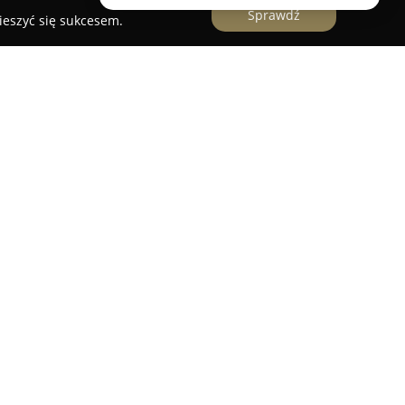
Sprawdź
ieszyć się sukcesem.
amian Boczek
specjalizuje się w dostarczaniu
znaczonych do pielęgnacji terenów zielonych. W
nalne środki ochrony roślin, nawozy stymulujące
nowacyjne systemy nawadniania. Sklep oferuje
o zastosowań ogrodniczych, różnorodne akcesoria
racom ogrodniczym.
aty wybór podłoży, nasion traw, środki do
nież opryskiwacze oraz specjalistyczne preparaty
ą się również opakowania i pojemniki
 i owoców, a także sznurki i taśmy o rozmaitym