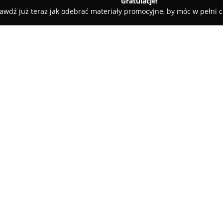
Gratulacje!
awdź już teraz jak odebrać materiały promocyjne, by móc w pełni c
nia ogrodnicza
O firmie:
Sklep Ogrodniczy DAM-SAD D
szerokiej gamy produktów prze
ofercie można znaleźć profesjo
prawidłowy rozwój, a także in
Pokaż więcej >>
również agrowłókniny, folie d
oraz narzędzia dedykowane p
Asortyment obejmuje także bog
zwalczania szkodników, jak rów
ochronne. W sprzedaży znajduj
przeznaczone do zbioru warzyw