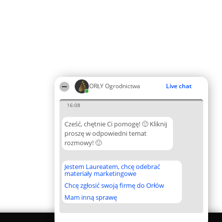
ORŁY Ogrodnictwa
Live chat
16:08
Cześć, chętnie Ci pomogę! 🙂 Kliknij
proszę w odpowiedni temat
rozmowy! 🙂
Jestem Laureatem, chcę odebrać
materiały marketingowe
Chcę zgłosić swoją firmę do Orłów
Mam inną sprawę