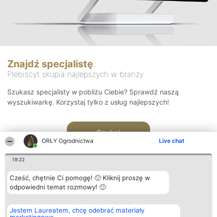
Znajdź specjalistę
Plebiscyt skupia najlepszych w branży
Szukasz specjalisty w pobliżu Ciebie? Sprawdź naszą
wyszukiwarkę. Korzystaj tylko z usług najlepszych!
Szukaj
ORŁY Ogrodnictwa
Live chat
19:22
Cześć, chętnie Ci pomogę! 🙂 Kliknij proszę w
odpowiedni temat rozmowy! 🙂
Organizator plebiscytu
Plebiscyt
Kontakt
Jestem Laureatem, chcę odebrać materiały
Bright Side Solutions sp. z o.
Laureaci
Kontakt