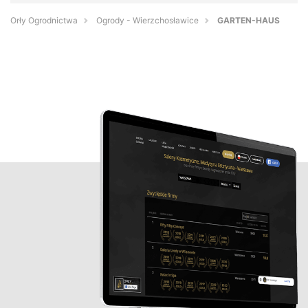
Orły Ogrodnictwa
Ogrody - Wierzchosławice
GARTEN-HAUS