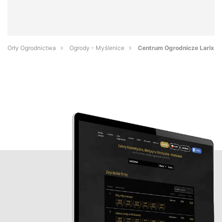
Orły Ogrodnictwa
Ogrody - Myślenice
Centrum Ogrodnicze Larix