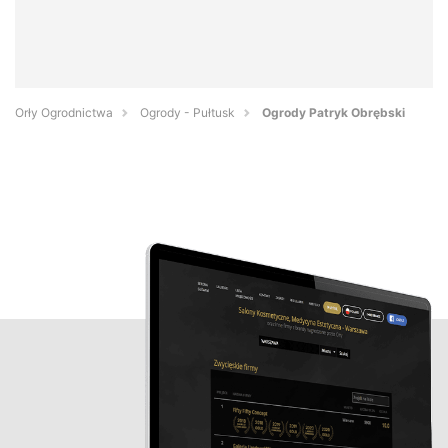
Orły Ogrodnictwa
Ogrody - Pułtusk
Ogrody Patryk Obrębski