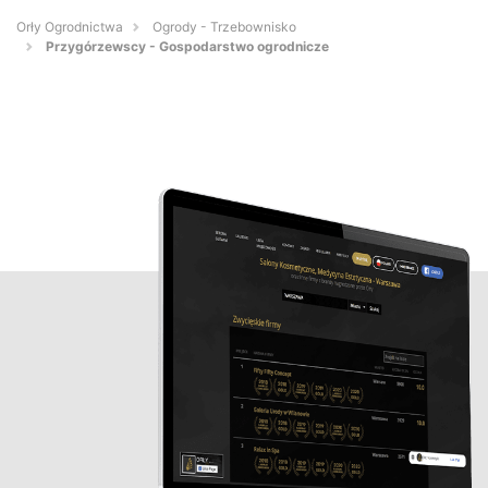
Orły Ogrodnictwa
Ogrody - Trzebownisko
Przygórzewscy - Gospodarstwo ogrodnicze