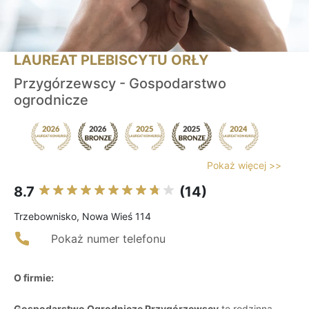
LAUREAT PLEBISCYTU ORŁY
Przygórzewscy - Gospodarstwo
ogrodnicze
Pokaż więcej >>
8.7
(14)
Trzebownisko, Nowa Wieś 114
Pokaż numer telefonu
O firmie:
Gospodarstwo Ogrodnicze Przygórzewscy
to rodzinna