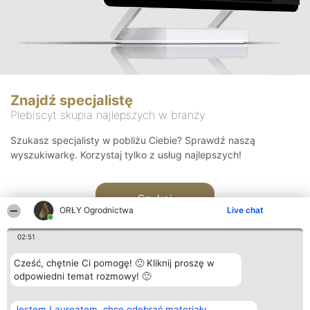
Znajdź specjalistę
Plebiscyt skupia najlepszych w branży
Szukasz specjalisty w pobliżu Ciebie? Sprawdź naszą
wyszukiwarkę. Korzystaj tylko z usług najlepszych!
Szukaj
ORŁY Ogrodnictwa
Live chat
02:51
Cześć, chętnie Ci pomogę! 🙂 Kliknij proszę w
odpowiedni temat rozmowy! 🙂
Organizator plebiscytu
Plebiscyt
Kontakt
Jestem Laureatem, chcę odebrać materiały