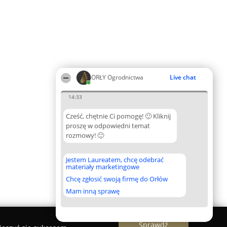
ORŁY Ogrodnictwa
Live chat
14:33
Cześć, chętnie Ci pomogę! 🙂 Kliknij
proszę w odpowiedni temat
rozmowy! 🙂
Jestem Laureatem, chcę odebrać
materiały marketingowe
Chcę zgłosić swoją firmę do Orłów
Mam inną sprawę
Sprawdź