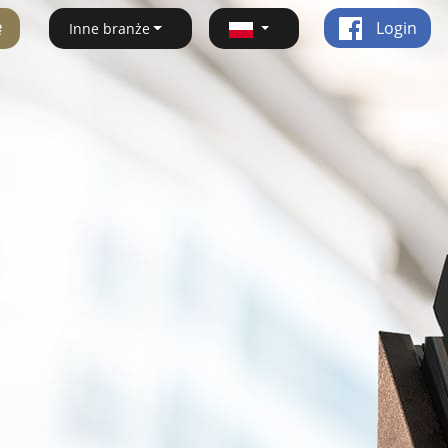
ę
Login
Inne branże