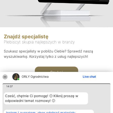
Znajdź specjalistę
Plebiscyt skupia najlepszych w branży
Szukasz specjalisty w pobliżu Ciebie? Sprawdź naszą
wyszukiwarkę. Korzystaj tylko z usług najlepszych!
Szukaj
ORŁY Ogrodnictwa
Live chat
14:37
Cześć, chętnie Ci pomogę! 🙂 Kliknij proszę w
odpowiedni temat rozmowy! 🙂
Organizator plebiscytu
Plebiscyt
Kontakt
Jestem Laureatem, chcę odebrać materiały