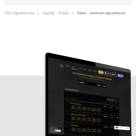
Orły Ogrodnictwa
Ogrody - Kalisz
Semi - centrum ogrodnicze