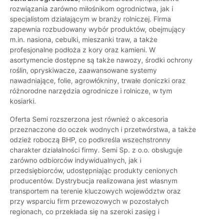
rozwiązania zarówno miłośnikom ogrodnictwa, jak i
specjalistom działającym w branży rolniczej. Firma
zapewnia rozbudowany wybór produktów, obejmujący
m.in. nasiona, cebulki, mieszanki traw, a także
profesjonalne podłoża z kory oraz kamieni. W
asortymencie dostępne są także nawozy, środki ochrony
roślin, opryskiwacze, zaawansowane systemy
nawadniające, folie, agrowłókniny, trwałe doniczki oraz
różnorodne narzędzia ogrodnicze i rolnicze, w tym
kosiarki.
Oferta Semi rozszerzona jest również o akcesoria
przeznaczone do oczek wodnych i przetwórstwa, a także
odzież roboczą BHP, co podkreśla wszechstronny
charakter działalności firmy. Semi Sp. z o.o. obsługuje
zarówno odbiorców indywidualnych, jak i
przedsiębiorców, udostępniając produkty cenionych
producentów. Dystrybucja realizowana jest własnym
transportem na terenie kluczowych województw oraz
przy wsparciu firm przewozowych w pozostałych
regionach, co przekłada się na szeroki zasięg i