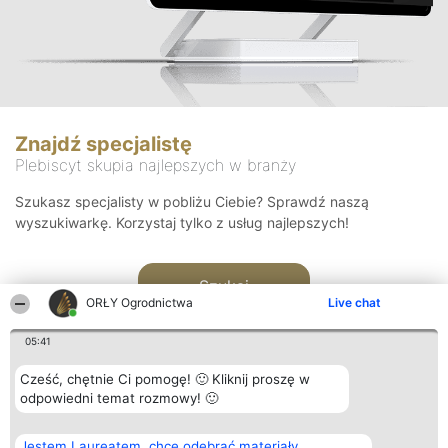
Znajdź specjalistę
Plebiscyt skupia najlepszych w branży
Szukasz specjalisty w pobliżu Ciebie? Sprawdź naszą
wyszukiwarkę. Korzystaj tylko z usług najlepszych!
Szukaj
ORŁY Ogrodnictwa
Live chat
05:41
Cześć, chętnie Ci pomogę! 🙂 Kliknij proszę w
odpowiedni temat rozmowy! 🙂
Organizator plebiscytu
Plebiscyt
Kontakt
Jestem Laureatem, chcę odebrać materiały
Bright Side Solutions sp. z o.
Laureaci
Kontakt