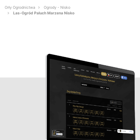
Orły Ogrodnictwa
Ogrody - Nisko
Las-Ogród Paluch Marzena Nisko