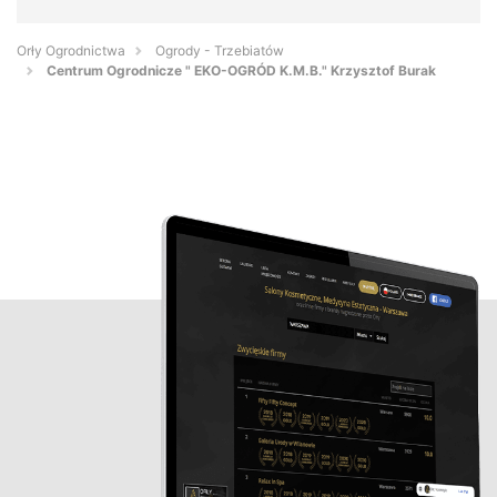
Orły Ogrodnictwa
Ogrody - Trzebiatów
Centrum Ogrodnicze " EKO-OGRÓD K.M.B." Krzysztof Burak