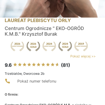
LAUREAT PLEBISCYTU ORŁY
Centrum Ogrodnicze " EKO-OGRÓD
K.M.B." Krzysztof Burak
Pokaż więcej >>
9.6
(81)
Trzebiatów, Dworcowa 2b
Pokaż numer telefonu
O firmie:
Centrum Ogrodnicze EKO-OGRÓD K.M.B.
z siedzibą w