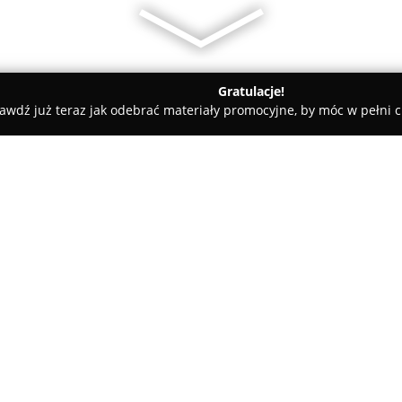
Gratulacje!
awdź już teraz jak odebrać materiały promocyjne, by móc w pełni c
 Sklep Skup Transport
O firmie:
Agro-Max
Sp.j. Waldemar Leszc
przy ulicy Żerdź 40h, to reno
gamę artykułów oraz sprzętu 
ogrodnictwa, jak i profesjonal
Pokaż więcej >>
klienci znajdą pełen wybór mat
prowadzenia upraw.