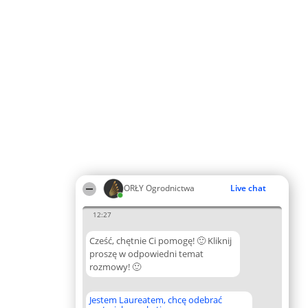
ORŁY Ogrodnictwa
Live chat
12:27
Cześć, chętnie Ci pomogę! 🙂 Kliknij
proszę w odpowiedni temat
rozmowy! 🙂
Jestem Laureatem, chcę odebrać