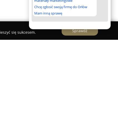
materiały marketingowe
Chcę zgłosić swoją firmę do Orłów
Mam inną sprawę
Sprawdź
ieszyć się sukcesem.
zyński Paweł Woźniak, znajdująca się w Żerdzi
mowany sklep ogrodniczy, oferujący rozbudowaną
przeznaczonego zarówno dla miłośników
istów w branży rolniczej. W asortymencie sklepu
eriałów potrzebnych do pielęgnacji ogrodów i