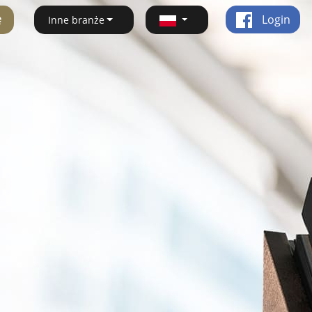
ę
Login
Inne branże