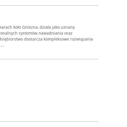
arach koło Gniezna, działa jako uznany
esjonalnych systemów nawadniania oraz
dsiębiorstwo dostarcza kompleksowe rozwiązania
...