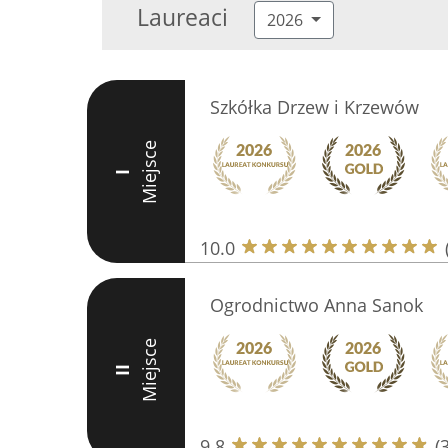
Laureaci
2026
Szkółka Drzew i Krzewów
Miejsce
I
10.0
Ogrodnictwo Anna Sanok
Miejsce
II
9.8
(