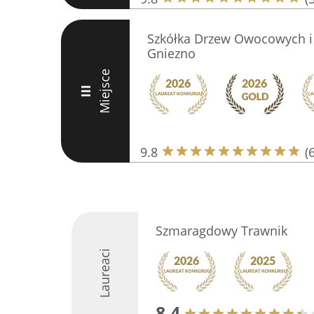
Szkółka Drzew Owocowych i
Gniezno
Miejsce
III
9.8
(
Szmaragdowy Trawnik
Laureaci
8.4