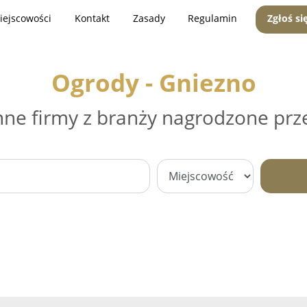
iejscowości
Kontakt
Zasady
Regulamin
Zgłoś si
Ogrody - Gniezno
nne firmy z branży nagrodzone prz