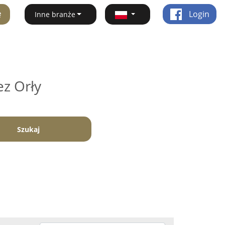
ę
Login
Inne branże
ez Orły
Szukaj