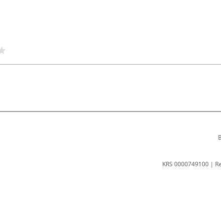
B
KRS 0000749100 | R