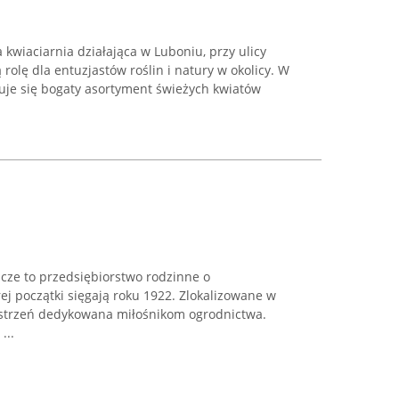
wiaciarnia działająca w Luboniu, przy ulicy
rolę dla entuzjastów roślin i natury w okolicy. W
duje się bogaty asortyment świeżych kwiatów
ze to przedsiębiorstwo rodzinne o
rej początki sięgają roku 1922. Zlokalizowane w
estrzeń dedykowana miłośnikom ogrodnictwa.
...