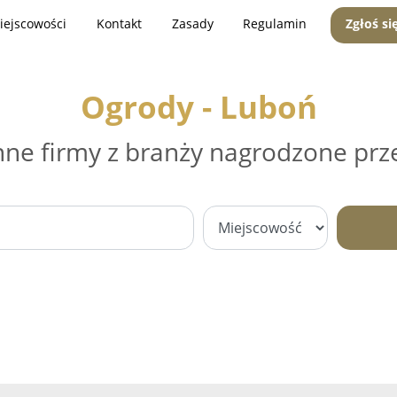
iejscowości
Kontakt
Zasady
Regulamin
Zgłoś si
Ogrody - Luboń
nne firmy z branży nagrodzone prz