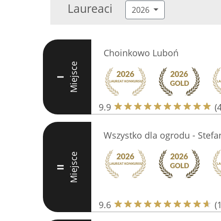
Laureaci
2026
Choinkowo Luboń
Miejsce
I
9.9
(
Wszystko dla ogrodu - Stefa
Miejsce
II
9.6
(