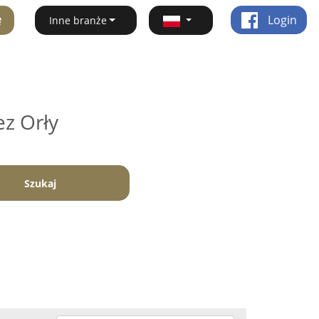
ę
Login
Inne branże
ez Orły
Szukaj