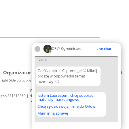
ORŁY Ogrodnictwa
Live chat
06:19
Cześć, chętnie Ci pomogę! 🙂 Kliknij
Organizator plebiscytu
Plebiscyt
Kontakt
proszę w odpowiedni temat
right Side Solutions sp. z o. o. sp. k.
Laureaci
rozmowy! 🙂
Kontakt
ul. Ruska 22
Lista
Wrocław 50-079
wszystkich
Jestem Laureatem, chcę odebrać
egon 381313360 | NIP 8943132676
Laureatów
materiały marketingowe
+48 508 492 400
Zasady
Chcę zgłosić swoją firmę do Orłów
Regulamin
Polityka
Mam inną sprawę
Prywatności