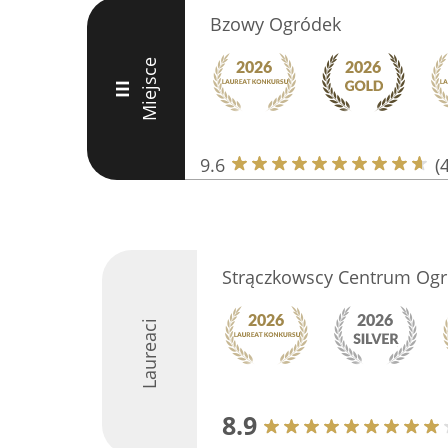
Bzowy Ogródek
Miejsce
III
9.6
(
Strączkowscy Centrum Ogr
Laureaci
8.9