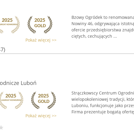
Bzowy Ogródek to renomowana k
Nowiny 46, odgrywająca istotną 
ofercie przedsiębiorstwa znaj
ciętych, cechujących ...
Pokaż więcej >>
47)
odnicze Luboń
Strączkowscy Centrum Ogrodnic
wielopokoleniowej tradycji, któ
Luboniu, funkcjonuje jako prz
Firma prezentuje bogatą ofertę 
Pokaż więcej >>