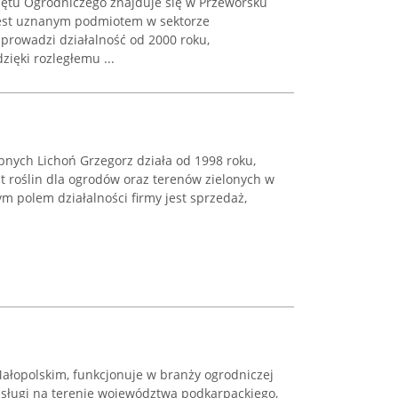
ętu Ogrodniczego znajduje się w Przeworsku
 jest uznanym podmiotem w sektorze
prowadzi działalność od 2000 roku,
zięki rozległemu ...
nych Lichoń Grzegorz działa od 1998 roku,
t roślin dla ogrodów oraz terenów zielonych w
 polem działalności firmy jest sprzedaż,
 Małopolskim, funkcjonuje w branży ogrodniczej
usługi na terenie województwa podkarpackiego,