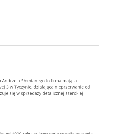
 Andrzeja Słomianego to firma mająca
wej 3 w Tyczynie, działająca nieprzerwanie od
izuje się w sprzedaży detalicznej szerokiej
ku od 1996 roku, sukcesywnie rozwijając swoją