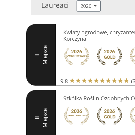
Laureaci
2026
Kwiaty ogrodowe, chryzantem
Korczyna
Miejsce
I
9.8
(
Szkółka Roślin Ozdobnych 
Miejsce
II