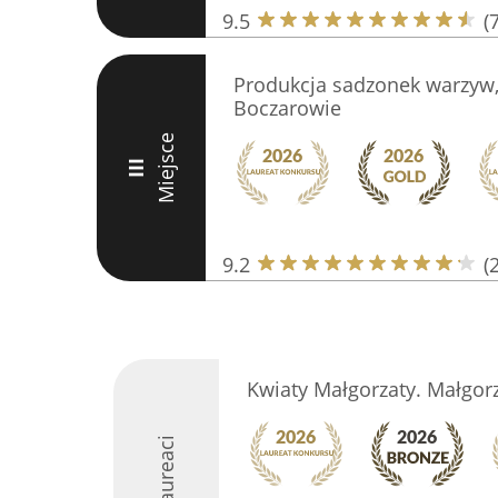
9.5
(
Produkcja sadzonek warzyw, 
Boczarowie
Miejsce
III
9.2
(
Kwiaty Małgorzaty. Małgor
Laureaci