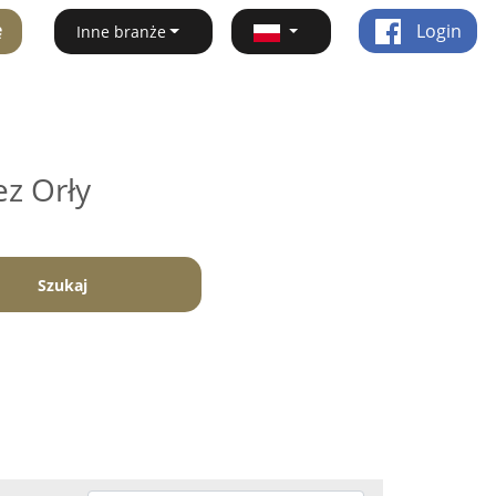
ę
Login
Inne branże
ez Orły
Szukaj