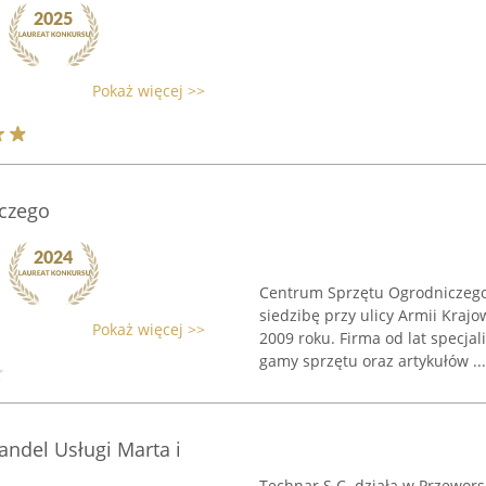
Pokaż więcej >>
czego
Centrum Sprzętu Ogrodniczego
siedzibę przy ulicy Armii Krajo
Pokaż więcej >>
2009 roku. Firma od lat specjal
gamy sprzętu oraz artykułów ...
andel Usługi Marta i
Technar S.C. działa w Przewors